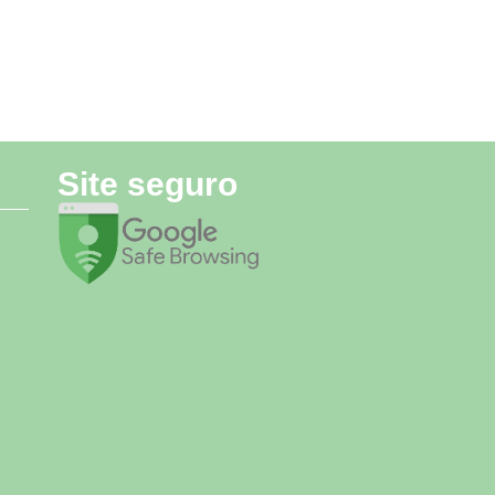
Site seguro
 de
ca