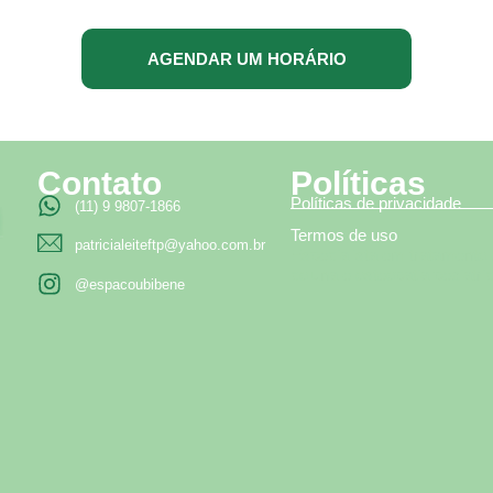
AGENDAR UM HORÁRIO
Contato
Políticas
Políticas de privacidade
(11) 9 9807-1866
Termos de uso
patricialeiteftp@yahoo.com.br
Especialista em tratamento
coluna e osteopatia pediatri
@espacoubibene