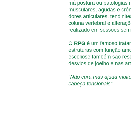
má postura ou patologias 
musculares, agudas e crôni
dores articulares, tendinit
coluna vertebral e alteraç
realizado em sessões sem
O
RPG
é um famoso tratam
estruturas com função amo
escoliose também são res
desvios de joelho e nas ar
“Não cura mas ajuda muito 
cabeça tensionais”