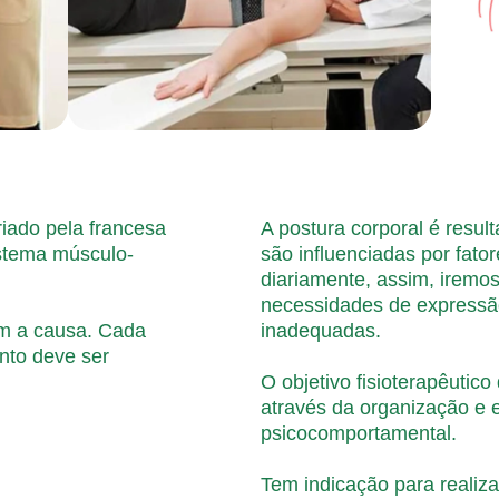
riado pela francesa
A postura corporal é resul
istema músculo-
são influenciadas por fat
diariamente, assim, iremo
necessidades de expressã
im a causa. Cada
inadequadas.
anto deve ser
O objetivo fisioterapêutico
através da organização e e
psicocomportamental.
Tem indicação para realiz